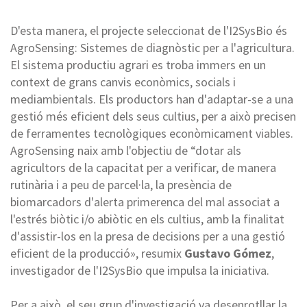
D'esta manera, el projecte seleccionat de l'I2SysBio és
AgroSensing: Sistemes de diagnòstic per a l'agricultura.
El sistema productiu agrari es troba immers en un
context de grans canvis econòmics, socials i
mediambientals. Els productors han d'adaptar-se a una
gestió més eficient dels seus cultius, per a això precisen
de ferramentes tecnològiques econòmicament viables.
AgroSensing naix amb l'objectiu de “dotar als
agricultors de la capacitat per a verificar, de manera
rutinària i a peu de parcel·la, la presència de
biomarcadors d'alerta primerenca del mal associat a
l'estrés biòtic i/o abiòtic en els cultius, amb la finalitat
d'assistir-los en la presa de decisions per a una gestió
eficient de la producció», resumix
Gustavo Gómez
,
investigador de l'I2SysBio que impulsa la iniciativa.
Per a això, el seu grup d'investigació va desenrotllar la